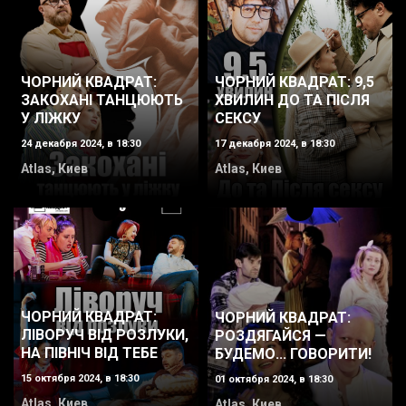
ЧОРНИЙ КВАДРАТ: 9,5
ЧОРНИЙ КВАДРАТ:
ХВИЛИН ДО ТА ПІСЛЯ
ЗАКОХАНІ ТАНЦЮЮТЬ
СЕКСУ
У ЛІЖКУ
17 декабря 2024, в 18:30
24 декабря 2024, в 18:30
Atlas, Киев
Atlas, Киев
ЧОРНИЙ КВАДРАТ:
ЧОРНИЙ КВАДРАТ:
ЛІВОРУЧ ВІД РОЗЛУКИ,
РОЗДЯГАЙСЯ —
НА ПІВНІЧ ВІД ТЕБЕ
БУДЕМО... ГОВОРИТИ!
15 октября 2024, в 18:30
01 октября 2024, в 18:30
Atlas, Киев
Atlas, Киев